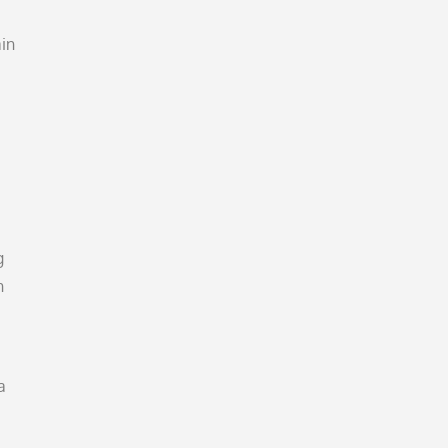
in
g
n
a