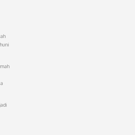
rah
huni
rumah
wa
adi