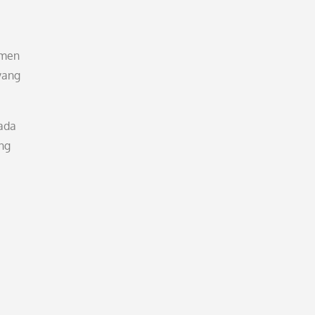
imen
yang
ada
ang