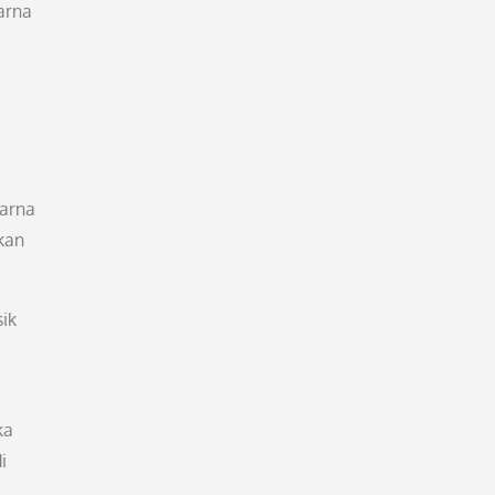
arna
warna
kan
ik
ka
i