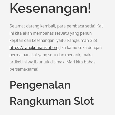
Kesenangan!
Selamat datang kembali, para pembaca setia! Kali
ini kita akan membahas sesuatu yang penuh
kejutan dan kesenangan, yaitu Rangkuman Slot.
https://rangkumanslot.org
Jika kamu suka dengan
permainan slot yang seru dan menarik, maka
artikel ini wajib untuk disimak. Mari kita bahas
bersama-sama!
Pengenalan
Rangkuman Slot