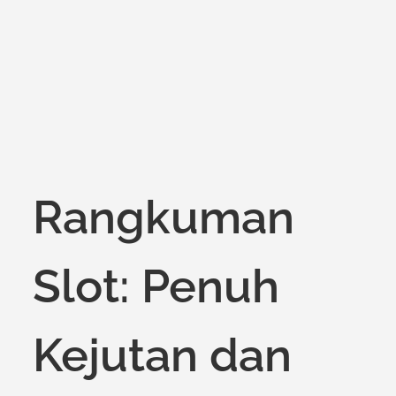
Rangkuman
Slot: Penuh
Kejutan dan