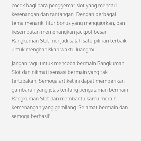
cocok bagi para penggemar slot yang mencari
kesenangan dan tantangan. Dengan berbagai
tema menarik, fitur bonus yang menggiurkan, dan
kesempatan memenangkan jackpot besar,
Rangkuman Slot menjadi salah satu pilihan terbaik
untuk menghabiskan waktu luangmu.
Jangan ragu untuk mencoba bermain Rangkuman
Slot dan nikmati sensasi bermain yang tak
terlupakan. Semoga artikel ini dapat memberikan
gambaran yang jelas tentang pengalaman bermain
Rangkuman Slot dan membantu kamu meraih
kemenangan yang gemilang. Selamat bermain dan
semoga berhasil!