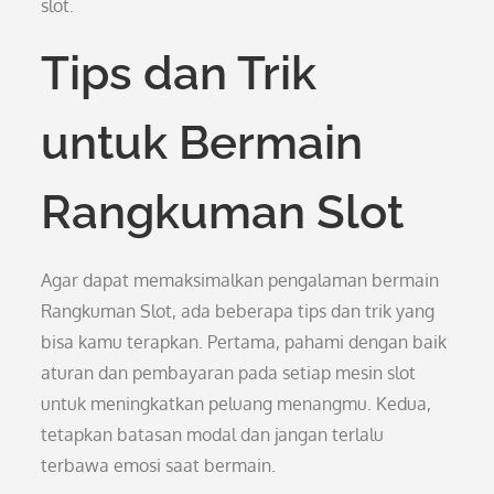
slot.
Tips dan Trik
untuk Bermain
Rangkuman Slot
Agar dapat memaksimalkan pengalaman bermain
Rangkuman Slot, ada beberapa tips dan trik yang
bisa kamu terapkan. Pertama, pahami dengan baik
aturan dan pembayaran pada setiap mesin slot
untuk meningkatkan peluang menangmu. Kedua,
tetapkan batasan modal dan jangan terlalu
terbawa emosi saat bermain.