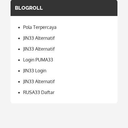
BLOGROLL
Pola Terpercaya
JIN33 Alternatif
JIN33 Alternatif
Login PUMA33
JIN33 Login
JIN33 Alternatif
RUSA33 Daftar