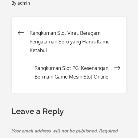
By
admin
Post
Rangkuman Slot Viral: Beragam
Pengalaman Seru yang Harus Kamu
navigation
Ketahui
Rangkuman Slot PG: Kesenangan
Bermain Game Mesin Slot Online
Leave a Reply
Your email address will not be published.
Required