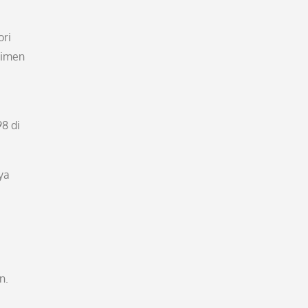
ori
rimen
8 di
ya
n.