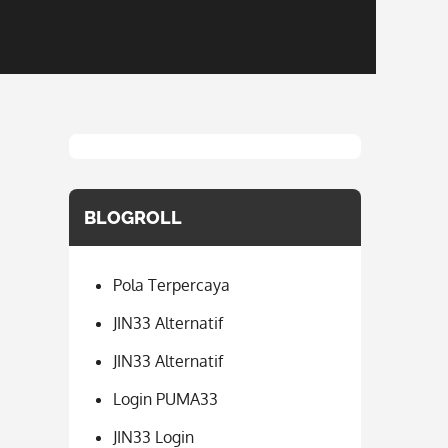
BLOGROLL
Pola Terpercaya
JIN33 Alternatif
JIN33 Alternatif
Login PUMA33
JIN33 Login