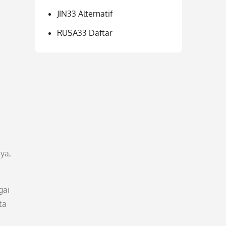
JIN33 Alternatif
RUSA33 Daftar
ya,
gai
ta