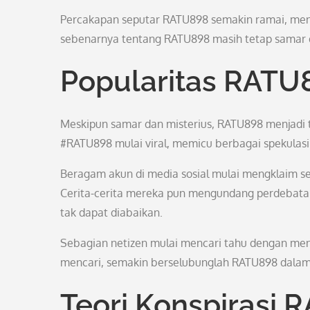
Percakapan seputar RATU898 semakin ramai, menc
sebenarnya tentang RATU898 masih tetap samar d
Popularitas RATU
Meskipun samar dan misterius, RATU898 menjadi t
#RATU898 mulai viral, memicu berbagai spekulasi
Beragam akun di media sosial mulai mengklaim s
Cerita-cerita mereka pun mengundang perdebata
tak dapat diabaikan.
Sebagian netizen mulai mencari tahu dengan m
mencari, semakin berselubunglah RATU898 dalam 
Teori Konspirasi 