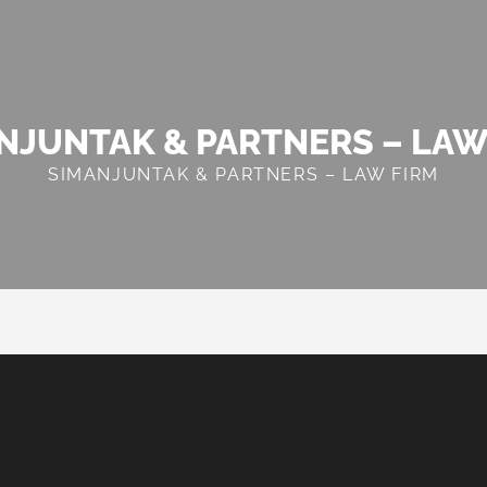
NJUNTAK & PARTNERS – LAW
SIMANJUNTAK & PARTNERS – LAW FIRM