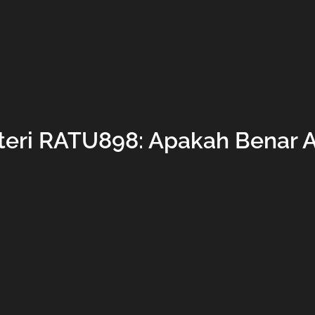
teri RATU898: Apakah Benar 