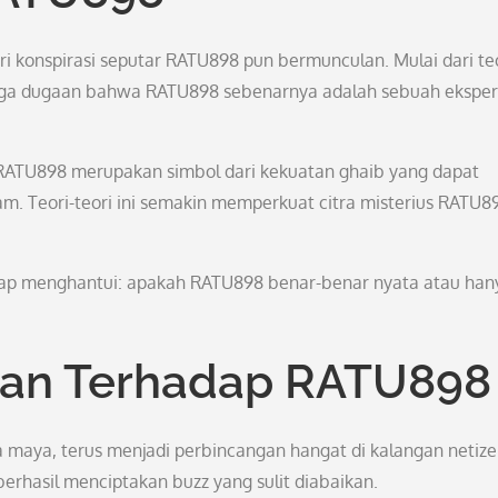
i konspirasi seputar RATU898 pun bermunculan. Mulai dari te
ngga dugaan bahwa RATU898 sebenarnya adalah sebuah ekspe
ATU898 merupakan simbol dari kekuatan ghaib yang dapat
. Teori-teori ini semakin memperkuat citra misterius RATU89
tetap menghantui: apakah RATU898 benar-benar nyata atau han
pan Terhadap RATU898
maya, terus menjadi perbincangan hangat di kalangan netize
erhasil menciptakan buzz yang sulit diabaikan.