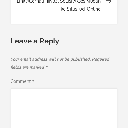
Link Alternatif JIN33: Solusi Akses Mudah
ke Situs Judi Online
Leave a Reply
Your email address will not be published.
Required
fields are marked
*
Comment
*