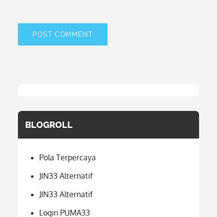
BLOGROLL
Pola Terpercaya
JIN33 Alternatif
JIN33 Alternatif
Login PUMA33