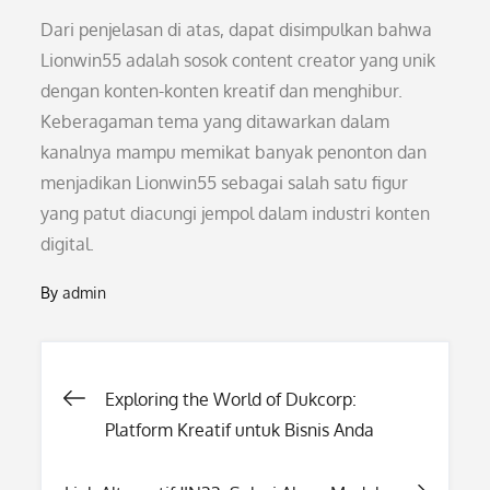
Dari penjelasan di atas, dapat disimpulkan bahwa
Lionwin55 adalah sosok content creator yang unik
dengan konten-konten kreatif dan menghibur.
Keberagaman tema yang ditawarkan dalam
kanalnya mampu memikat banyak penonton dan
menjadikan Lionwin55 sebagai salah satu figur
yang patut diacungi jempol dalam industri konten
digital.
By
admin
Post
Exploring the World of Dukcorp:
Platform Kreatif untuk Bisnis Anda
navigation