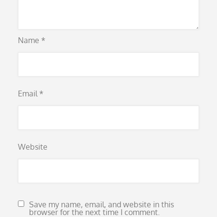
Name
*
Email
*
Website
Save my name, email, and website in this
browser for the next time I comment.