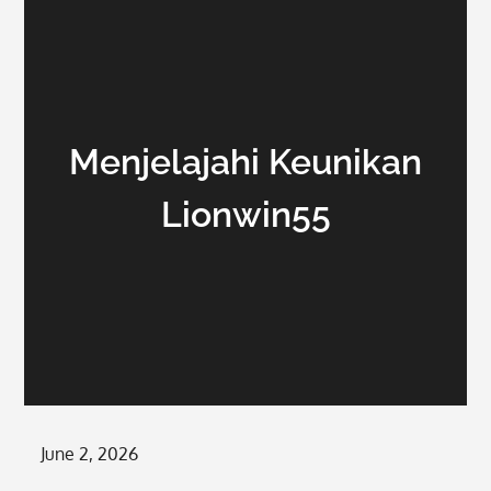
Menjelajahi Keunikan
Lionwin55
Posted
June 2, 2026
on