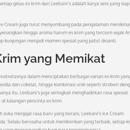
etiap gelas es krim dari Leebani’s adalah karya seni yang siap
 Ice Cream juga turut menyumbang pada pengalaman menikmat
nyenangkan hingga aroma harum es krim yang tercium sejak A
 kunjungan menjadi momen spesial yang patut dinanti.
Krim yang Memikat
reativitasnya dalam menciptakan berbagai varian es krim yan
anilla dan cokelat, hingga kombinasi unik seperti stroberi den
anya itu, Leebani’s juga seringkali menghadirkan rasa spesial
di kalangan pencinta es krim.
h suka menjajal rasa baru yang berani, Leebani’s Ice Cream
a. Selalu berusaha untuk memberikan yang terbaik, setiap kr
utan yang menyenangkan bagi para penggemarnya.