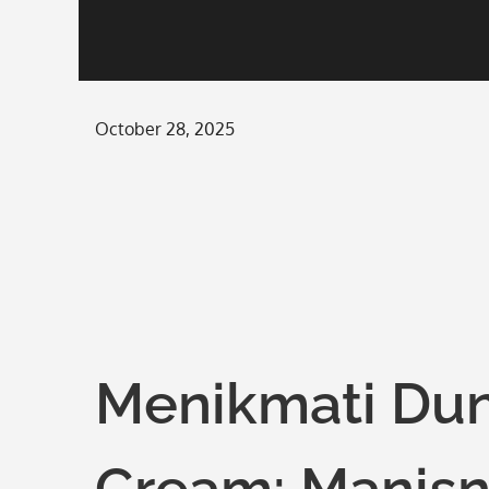
Posted
October 28, 2025
on
Menikmati Duni
Cream: Manis