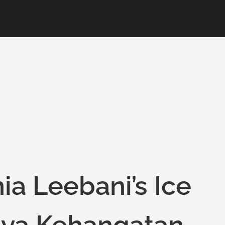
a Leebani’s Ice
nya Kehangatan