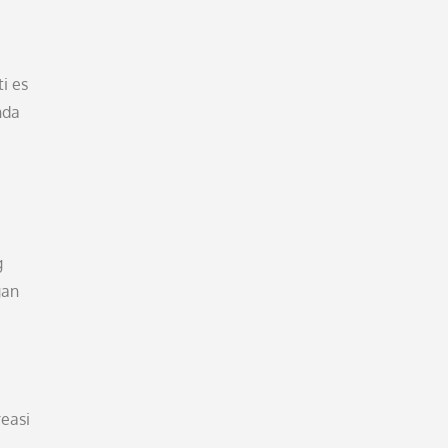
i es
nda
g
gan
easi