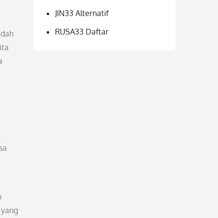
JIN33 Alternatif
RUSA33 Daftar
idah
ita
a
sa
m
 yang