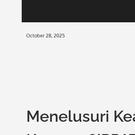
Posted
October 28, 2025
on
Menelusuri Ke