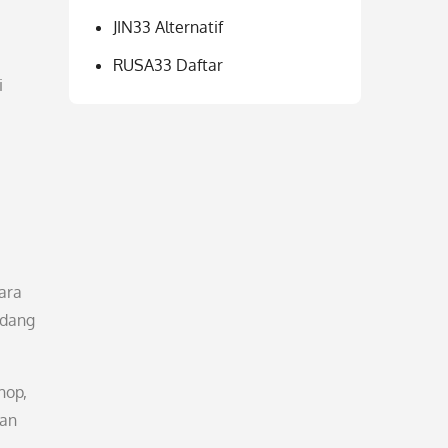
JIN33 Alternatif
RUSA33 Daftar
i
ara
idang
hop,
san