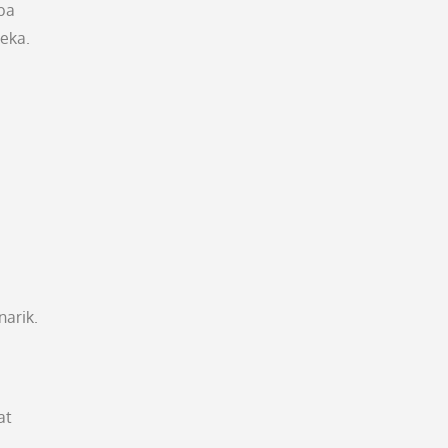
ba
eka.
narik.
at