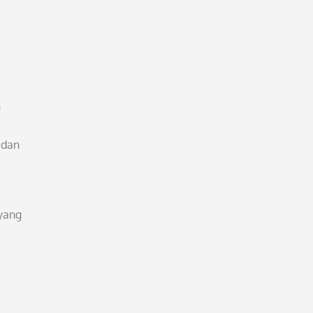
n
 dan
yang