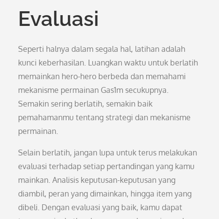
Evaluasi
Seperti halnya dalam segala hal, latihan adalah
kunci keberhasilan. Luangkan waktu untuk berlatih
memainkan hero-hero berbeda dan memahami
mekanisme permainan Gas1m secukupnya.
Semakin sering berlatih, semakin baik
pemahamanmu tentang strategi dan mekanisme
permainan.
Selain berlatih, jangan lupa untuk terus melakukan
evaluasi terhadap setiap pertandingan yang kamu
mainkan. Analisis keputusan-keputusan yang
diambil, peran yang dimainkan, hingga item yang
dibeli. Dengan evaluasi yang baik, kamu dapat