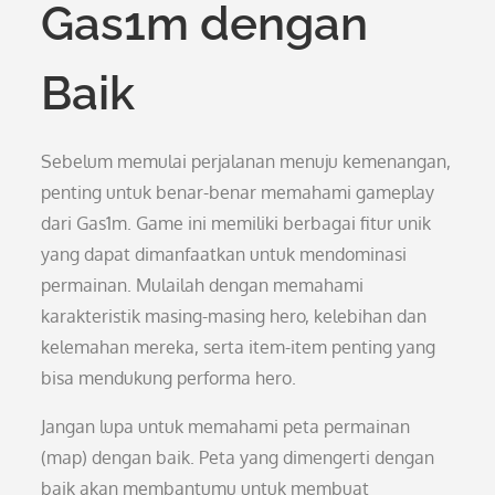
Gas1m dengan
Baik
Sebelum memulai perjalanan menuju kemenangan,
penting untuk benar-benar memahami gameplay
dari Gas1m. Game ini memiliki berbagai fitur unik
yang dapat dimanfaatkan untuk mendominasi
permainan. Mulailah dengan memahami
karakteristik masing-masing hero, kelebihan dan
kelemahan mereka, serta item-item penting yang
bisa mendukung performa hero.
Jangan lupa untuk memahami peta permainan
(map) dengan baik. Peta yang dimengerti dengan
baik akan membantumu untuk membuat