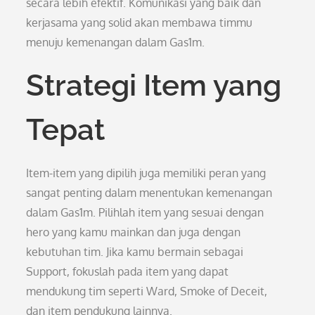
secara lebih efektif. Komunikasi yang baik dan
kerjasama yang solid akan membawa timmu
menuju kemenangan dalam Gas1m.
Strategi Item yang
Tepat
Item-item yang dipilih juga memiliki peran yang
sangat penting dalam menentukan kemenangan
dalam Gas1m. Pilihlah item yang sesuai dengan
hero yang kamu mainkan dan juga dengan
kebutuhan tim. Jika kamu bermain sebagai
Support, fokuslah pada item yang dapat
mendukung tim seperti Ward, Smoke of Deceit,
dan item pendukung lainnya.