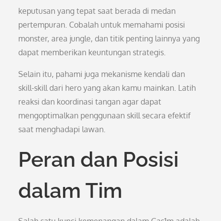
keputusan yang tepat saat berada di medan
pertempuran. Cobalah untuk memahami posisi
monster, area jungle, dan titik penting lainnya yang
dapat memberikan keuntungan strategis.
Selain itu, pahami juga mekanisme kendali dan
skill-skill dari hero yang akan kamu mainkan. Latih
reaksi dan koordinasi tangan agar dapat
mengoptimalkan penggunaan skill secara efektif
saat menghadapi lawan.
Peran dan Posisi
dalam Tim