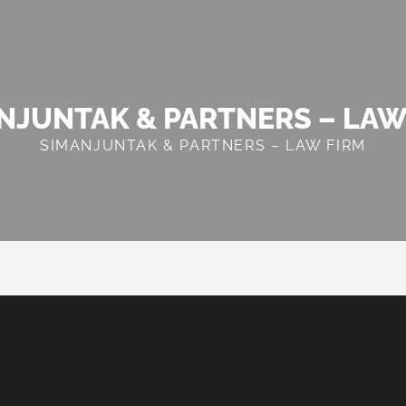
NJUNTAK & PARTNERS – LAW
SIMANJUNTAK & PARTNERS – LAW FIRM