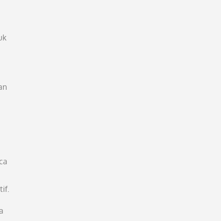
uk
an
ca
if.
a