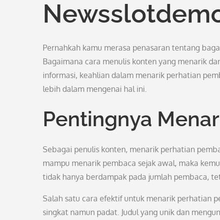
Newsslotdem
Pernahkah kamu merasa penasaran tentang bagai
Bagaimana cara menulis konten yang menarik dan
informasi, keahlian dalam menarik perhatian pem
lebih dalam mengenai hal ini.
Pentingnya Menar
Sebagai penulis konten, menarik perhatian pemb
mampu menarik pembaca sejak awal, maka kemung
tidak hanya berdampak pada jumlah pembaca, tetap
Salah satu cara efektif untuk menarik perhatian 
singkat namun padat. Judul yang unik dan meng