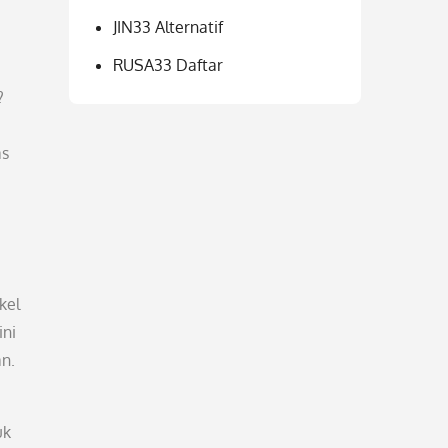
JIN33 Alternatif
RUSA33 Daftar
?
as
kel
ini
an.
uk