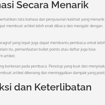
asi Secara Menarik
erhatikan tata bahasa dan penyusunan kalimat yang menarik.
pat membuat artikel lebih enak dibaca dan mengalir dengan
aragraf yang tepat juga dapat membantu pembaca untuk lebi
in itu, pemanfaatan bullet points atau daftar juga bisa
 artikel.
yang berkesan pada pembaca. Penutup yang kuat dan menyisa
mbuat artikel dikenang dan meninggalkan dampak yang positi
si dan Keterlibatan