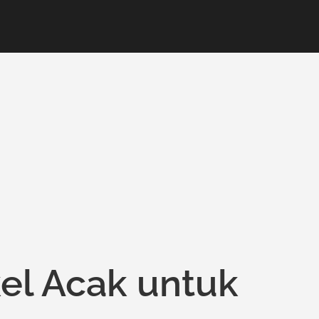
el Acak untuk