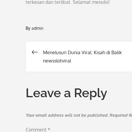
terkesan dan terlibat. Selamat menulis!
By
admin
Menelusuri Dunia Viral: Kisah di Balik
Post
newsslotviral
navigation
Leave a Reply
Your email address will not be published.
Required f
Comment
*