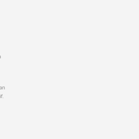
h
kan
f.