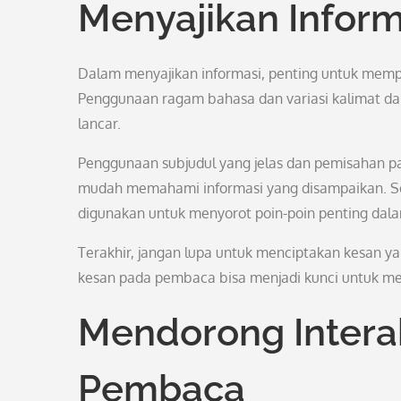
Menyajikan Inform
Dalam menyajikan informasi, penting untuk memp
Penggunaan ragam bahasa dan variasi kalimat da
lancar.
Penggunaan subjudul yang jelas dan pemisahan p
mudah memahami informasi yang disampaikan. Sela
digunakan untuk menyorot poin-poin penting dalam
Terakhir, jangan lupa untuk menciptakan kesan 
kesan pada pembaca bisa menjadi kunci untuk me
Mendorong Interak
Pembaca