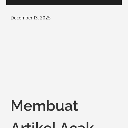
Posted
December 13, 2025
on
Membuat
Artikel Acak