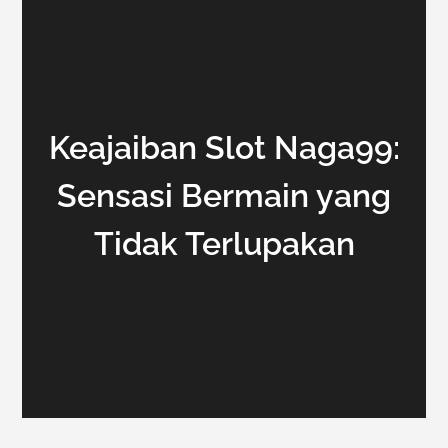
Keajaiban Slot Naga99:
Sensasi Bermain yang
Tidak Terlupakan