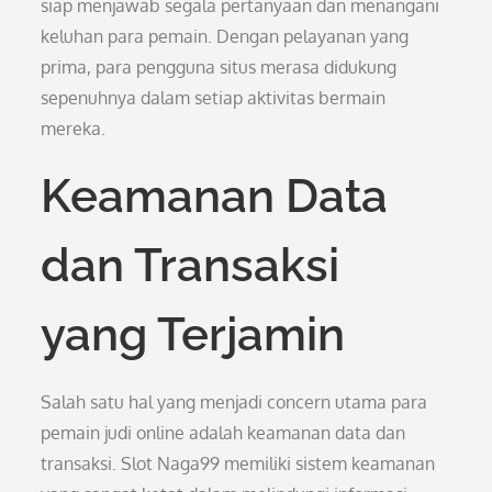
siap menjawab segala pertanyaan dan menangani
keluhan para pemain. Dengan pelayanan yang
prima, para pengguna situs merasa didukung
sepenuhnya dalam setiap aktivitas bermain
mereka.
Keamanan Data
dan Transaksi
yang Terjamin
Salah satu hal yang menjadi concern utama para
pemain judi online adalah keamanan data dan
transaksi. Slot Naga99 memiliki sistem keamanan