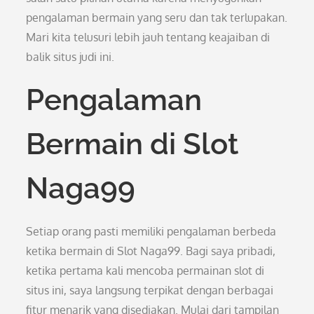
pengalaman bermain yang seru dan tak terlupakan.
Mari kita telusuri lebih jauh tentang keajaiban di
balik situs judi ini.
Pengalaman
Bermain di Slot
Naga99
Setiap orang pasti memiliki pengalaman berbeda
ketika bermain di Slot Naga99. Bagi saya pribadi,
ketika pertama kali mencoba permainan slot di
situs ini, saya langsung terpikat dengan berbagai
fitur menarik yang disediakan. Mulai dari tampilan