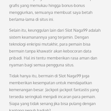
grafis yang memukau hingga bonus-bonus
menggiurkan, semuanya membuat saya betah
berlama-lama di situs ini.
Selain itu, keunggulan lain dari Slot Naga99 adalah
sistem keamanannya yang terjamin. Dengan
teknologi enkripsi mutakhir, para pemain bisa
bermain tanpa khawatir akan kebocoran data
pribadi. Hal ini tentu memberikan rasa aman dan
nyaman bagi semua pengguna situs.
Tidak hanya itu, bermain di Slot Naga99 juga
memberikan kesempatan untuk mendapatkan
kemenangan besar. Jackpot-jackpot fantastis yang
tersedia seringkali menjadi incaran para pemain.
Siapa yang tidak senang jika bisa pulang dengan
kantong penuh hadiah?