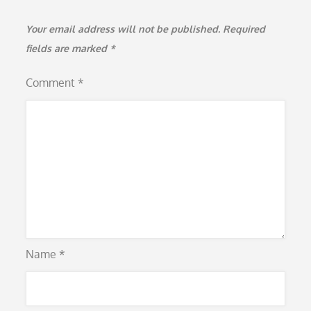
Your email address will not be published.
Required
fields are marked
*
Comment
*
Name
*