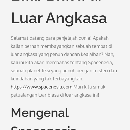
Luar Angkasa
Selamat datang para penjelajah dunia! Apakah
kalian pernah membayangkan sebuah tempat di
luar angkasa yang penuh dengan keajaiban? Nah,
kali ini kita akan membahas tentang Spacenesia,
sebuah planet fiksi yang penuh dengan misteri dan
keindahan yang tak terbayangkan.
https://www.spacenesia.com
Mari kita simak
petualangan luar biasa di luar angkasa ini!
Mengenal