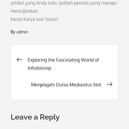
artikel yang Anda tulis. Jadilah penulis yang mampu
menciptakan
karya-karya luar biasa!
By
admin
Post
Exploring the Fascinating World of
Infoslotvvip
navigation
Menjelajahi Dunia Mediasitus Slot
Leave a Reply