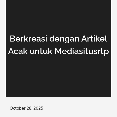
Berkreasi dengan Artikel
Acak untuk Mediasitusrtp
Posted
October 28, 2025
on