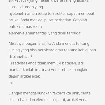
artikel acak yang menarik. Berani menghadirkan
konsep-konsep yang
nyeleneh namun tetap terstruktur dapat membuat
artikel Anda menjadi pusat perhatian. Cobalah
untuk memasukkan
elemen-elemen fantasi yang tidak terduga.
Misalnya, bagaimana jika Anda menulis tentang
kucing yang bisa berbicara atau tentang kehidupan
di planet lain?
Kreativitas Anda tidak memiliki batasan, jadi
manfaatkanlah imajinasi Anda sebaik mungkin
dalam artikel acak
ini.
Dengan menggabungkan fakta-fakta unik, cerita
sehari-hari, dan elemen imajinatif, artikel Anda