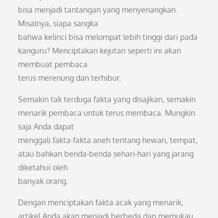
bisa menjadi tantangan yang menyenangkan.
Misalnya, siapa sangka
bahwa kelinci bisa melompat lebih tinggi dari pada
kanguru? Menciptakan kejutan seperti ini akan
membuat pembaca
terus merenung dan terhibur.
Semakin tak terduga fakta yang disajikan, semakin
menarik pembaca untuk terus membaca. Mungkin
saja Anda dapat
menggali fakta-fakta aneh tentang hewan, tempat,
atau bahkan benda-benda sehari-hari yang jarang
diketahui oleh
banyak orang.
Dengan menciptakan fakta acak yang menarik,
artikel Anda akan menjadi berbeda dan memukau.