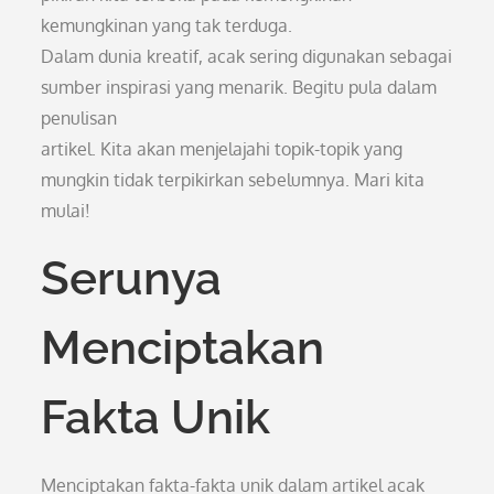
kemungkinan yang tak terduga.
Dalam dunia kreatif, acak sering digunakan sebagai
sumber inspirasi yang menarik. Begitu pula dalam
penulisan
artikel. Kita akan menjelajahi topik-topik yang
mungkin tidak terpikirkan sebelumnya. Mari kita
mulai!
Serunya
Menciptakan
Fakta Unik
Menciptakan fakta-fakta unik dalam artikel acak