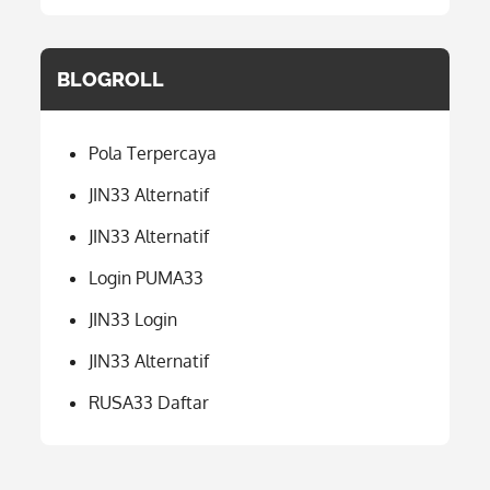
BLOGROLL
Pola Terpercaya
JIN33 Alternatif
JIN33 Alternatif
Login PUMA33
JIN33 Login
JIN33 Alternatif
RUSA33 Daftar