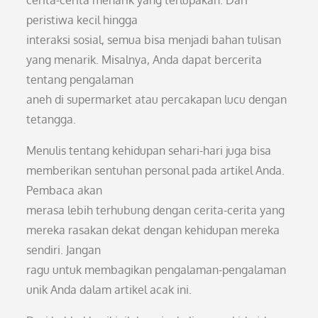
cerita-cerita menarik yang terlupakan. Dari
peristiwa kecil hingga
interaksi sosial, semua bisa menjadi bahan tulisan
yang menarik. Misalnya, Anda dapat bercerita
tentang pengalaman
aneh di supermarket atau percakapan lucu dengan
tetangga.
Menulis tentang kehidupan sehari-hari juga bisa
memberikan sentuhan personal pada artikel Anda.
Pembaca akan
merasa lebih terhubung dengan cerita-cerita yang
mereka rasakan dekat dengan kehidupan mereka
sendiri. Jangan
ragu untuk membagikan pengalaman-pengalaman
unik Anda dalam artikel acak ini.