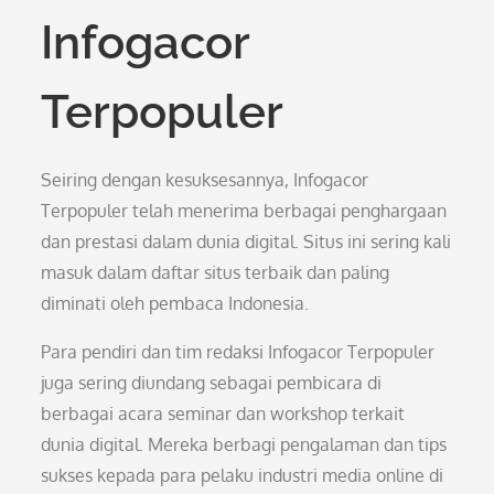
Infogacor
Terpopuler
Seiring dengan kesuksesannya, Infogacor
Terpopuler telah menerima berbagai penghargaan
dan prestasi dalam dunia digital. Situs ini sering kali
masuk dalam daftar situs terbaik dan paling
diminati oleh pembaca Indonesia.
Para pendiri dan tim redaksi Infogacor Terpopuler
juga sering diundang sebagai pembicara di
berbagai acara seminar dan workshop terkait
dunia digital. Mereka berbagi pengalaman dan tips
sukses kepada para pelaku industri media online di