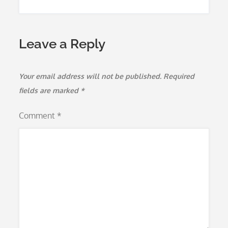
Leave a Reply
Your email address will not be published.
Required
fields are marked
*
Comment
*