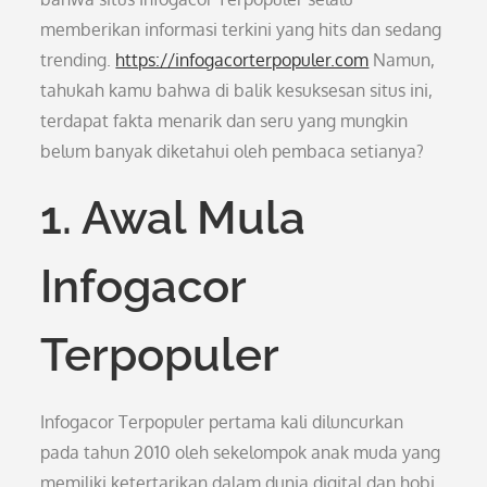
memberikan informasi terkini yang hits dan sedang
trending.
https://infogacorterpopuler.com
Namun,
tahukah kamu bahwa di balik kesuksesan situs ini,
terdapat fakta menarik dan seru yang mungkin
belum banyak diketahui oleh pembaca setianya?
1. Awal Mula
Infogacor
Terpopuler
Infogacor Terpopuler pertama kali diluncurkan
pada tahun 2010 oleh sekelompok anak muda yang
memiliki ketertarikan dalam dunia digital dan hobi