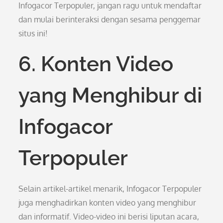
Infogacor Terpopuler, jangan ragu untuk mendaftar
dan mulai berinteraksi dengan sesama penggemar
situs ini!
6. Konten Video
yang Menghibur di
Infogacor
Terpopuler
Selain artikel-artikel menarik, Infogacor Terpopuler
juga menghadirkan konten video yang menghibur
dan informatif. Video-video ini berisi liputan acara,