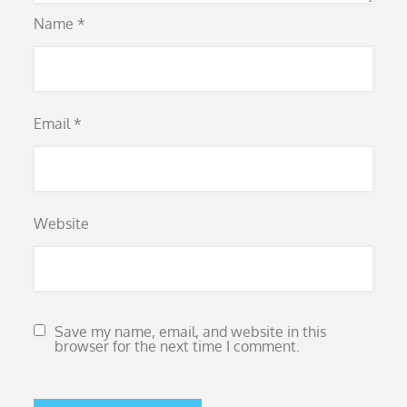
Name
*
Email
*
Website
Save my name, email, and website in this
browser for the next time I comment.