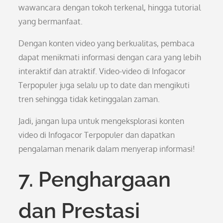
wawancara dengan tokoh terkenal, hingga tutorial
yang bermanfaat.
Dengan konten video yang berkualitas, pembaca
dapat menikmati informasi dengan cara yang lebih
interaktif dan atraktif. Video-video di Infogacor
Terpopuler juga selalu up to date dan mengikuti
tren sehingga tidak ketinggalan zaman.
Jadi, jangan lupa untuk mengeksplorasi konten
video di Infogacor Terpopuler dan dapatkan
pengalaman menarik dalam menyerap informasi!
7. Penghargaan
dan Prestasi