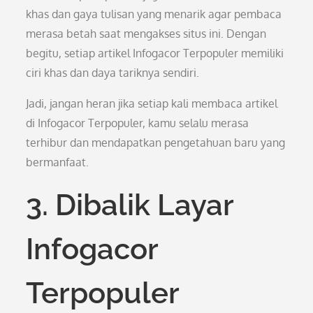
khas dan gaya tulisan yang menarik agar pembaca
merasa betah saat mengakses situs ini. Dengan
begitu, setiap artikel Infogacor Terpopuler memiliki
ciri khas dan daya tariknya sendiri.
Jadi, jangan heran jika setiap kali membaca artikel
di Infogacor Terpopuler, kamu selalu merasa
terhibur dan mendapatkan pengetahuan baru yang
bermanfaat.
3. Dibalik Layar
Infogacor
Terpopuler